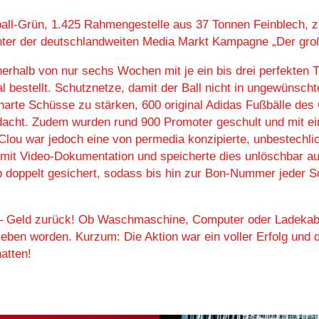
all-Grün, 1.425 Rahmengestelle aus 37 Tonnen Feinblech, z
inter der deutschlandweiten Media Markt Kampagne „Der gro
erhalb von nur sechs Wochen mit je ein bis drei perfekten
bestellt. Schutznetze, damit der Ball nicht in ungewünschte 
rte Schüsse zu stärken, 600 original Adidas Fußbälle des 
edacht. Zudem wurden rund 900 Promoter geschult und mit e
 Clou war jedoch eine von permedia konzipierte, unbestechl
 mit Video-Dokumentation und speicherte dies unlöschbar a
p doppelt gesichert, sodass bis hin zur Bon-Nummer jeder 
 – Geld zurück! Ob Waschmaschine, Computer oder Ladekabel
eben worden. Kurzum: Die Aktion war ein voller Erfolg und
atten!