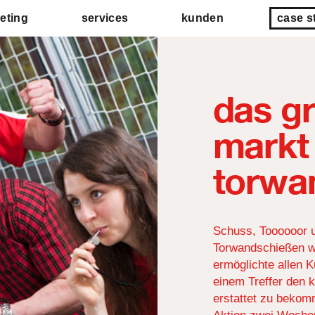
eting
services
kunden
case s
das g
markt
torwa
Schuss, Toooooor 
Torwandschießen wa
ermöglichte allen 
einem Treffer den 
erstattet zu bekomm