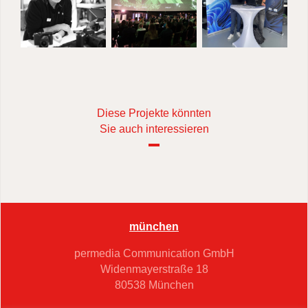
Diese Projekte könnten
Sie auch interessieren
münchen
permedia Communication GmbH
Widenmayerstraße 18
80538 München