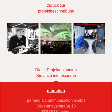
zurück zur
projektbeschreibung
Diese Projekte könnten
Sie auch interessieren
münchen
permedia Communication GmbH
Widenmayerstraße 18
80538 München