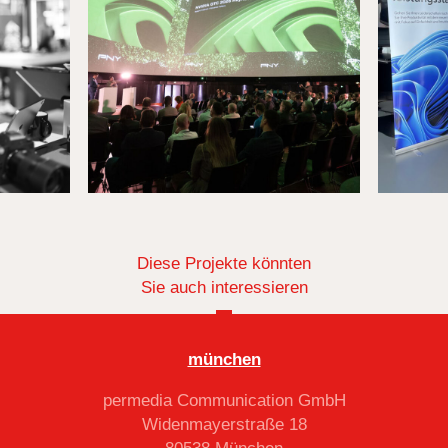
Diese Projekte könnten
Sie auch interessieren
münchen
permedia Communication GmbH
Widenmayerstraße 18