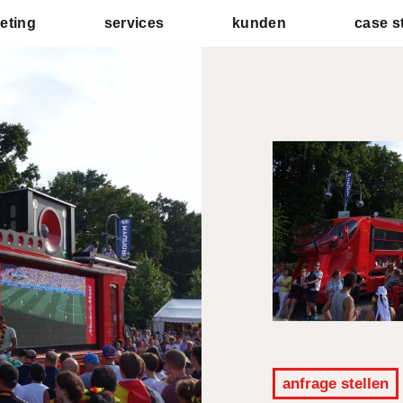
eting
services
kunden
case s
anfrage stellen