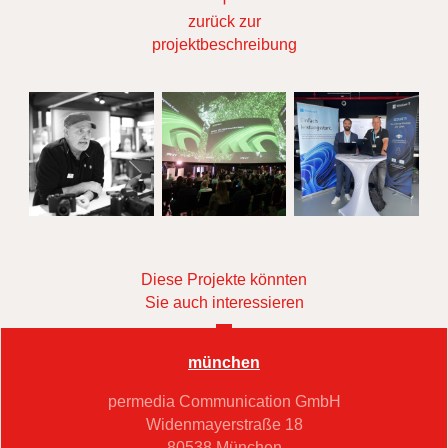
zurück zur
projektbeschreibung
Diese Projekte könnten
Sie auch interessieren
münchen
permedia Communication GmbH
Widenmayerstraße 18
80538 München