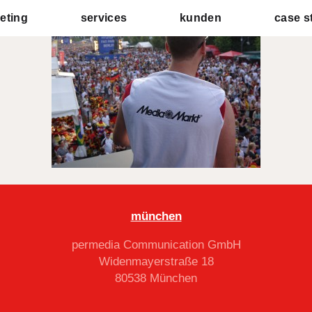
DSC00631 – Kopie
eting
services
kunden
case s
münchen
permedia Communication GmbH
Widenmayerstraße 18
80538 München