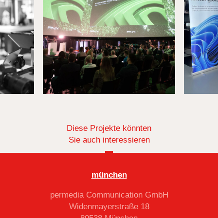
Diese Projekte könnten
Sie auch interessieren
münchen
permedia Communication GmbH
Widenmayerstraße 18