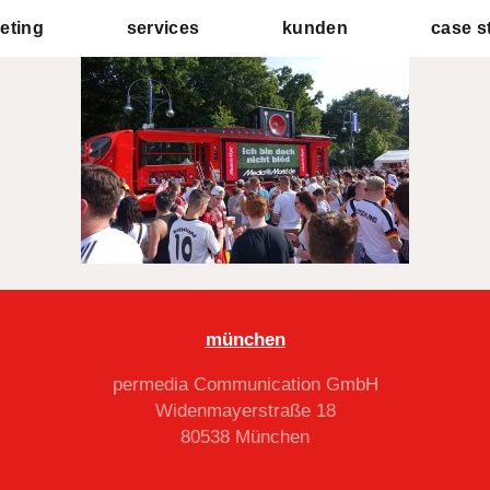
MM_Bus_2014_2
eting
services
kunden
case s
münchen
permedia Communication GmbH
Widenmayerstraße 18
80538 München